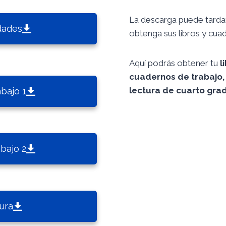
La descarga puede tardar 
dades
obtenga sus libros y cua
Aquí podrás obtener tu
l
cuadernos de trabajo, 
lectura de cuarto gra
bajo 1
bajo 2
ura