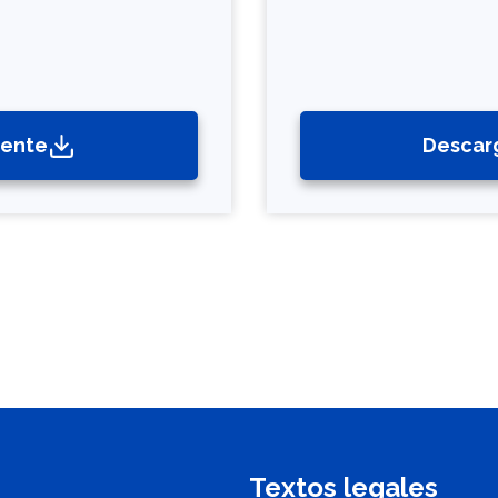
cente
Descar
Textos legales