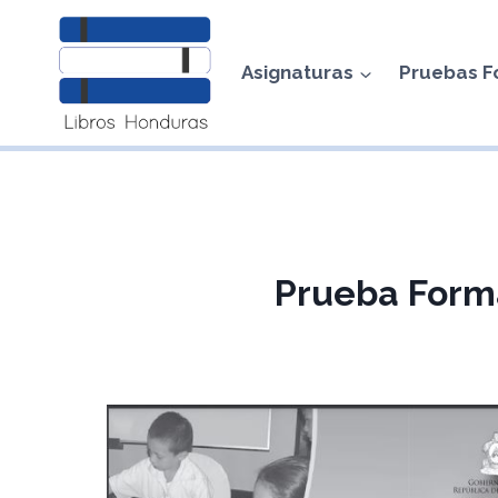
Saltar
al
Asignaturas
Pruebas F
contenido
Prueba Forma